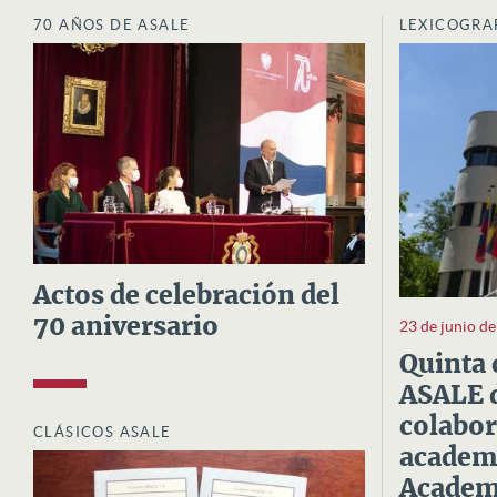
70 AÑOS DE ASALE
LEXICOGRA
Actos de celebración del
70 aniversario
23 de junio d
Quinta 
ASALE d
colabor
CLÁSICOS ASALE
academi
Academi