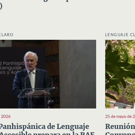
)
CLARO
LENGUAJE C
e 2026
25 de mayo de 
Panhispánica de Lenguaje
Reunión 