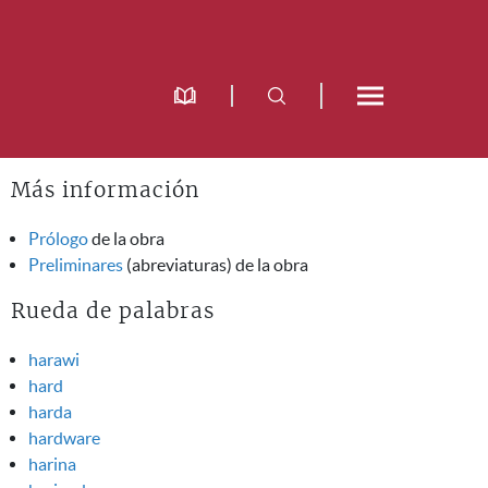
Más información
Prólogo
de la obra
Preliminares
(abreviaturas) de la obra
Rueda de palabras
harawi
hard
harda
hardware
harina