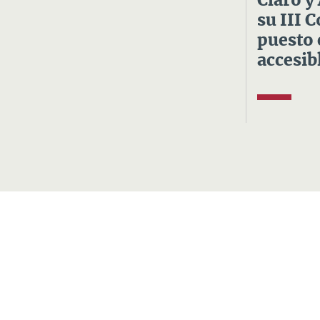
Claro y
su III 
puesto 
accesibl