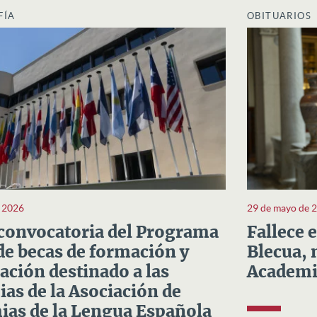
FÍA
OBITUARIOS
e 2026
29 de mayo de 
convocatoria del Programa
Fallece 
e becas de formación y
Blecua, 
ación destinado a las
Academi
as de la Asociación de
as de la Lengua Española