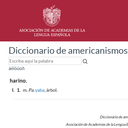
Diccionario de americanismos
á
é
í
ó
ú
ü
ñ
harino.
I.
1.
m.
Pa.
yaba
, árbol.
Diccionario de a
Asociación de Academias de la Lengua 