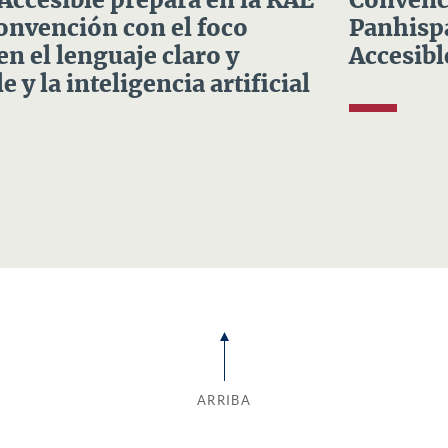
 Accesible prepara en la RAE
Convenci
Convención con el foco
Panhispá
en el lenguaje claro y
Accesibl
e y la inteligencia artificial
ARRIBA