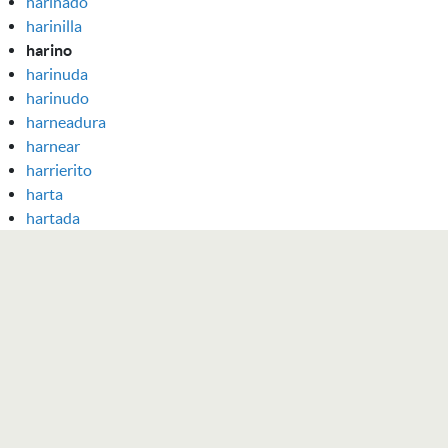
harinado
harinilla
harino
harinuda
harinudo
harneadura
harnear
harrierito
harta
hartada