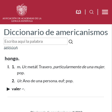
Diccionario de americanismos
á
é
í
ó
ú
ü
ñ
hongo.
I.
1.
m.
Ur.
metáf. Trasero,
particularmente de una mujer
.
pop.
2.
Ur.
Ano de una persona. euf; pop.
▶
valer
~
.