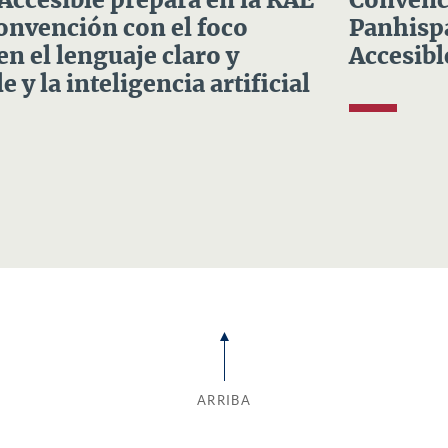
 Accesible prepara en la RAE
Convenci
Convención con el foco
Panhispá
en el lenguaje claro y
Accesibl
e y la inteligencia artificial
ARRIBA