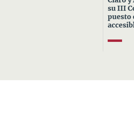
Claro y
su III 
puesto 
accesibl