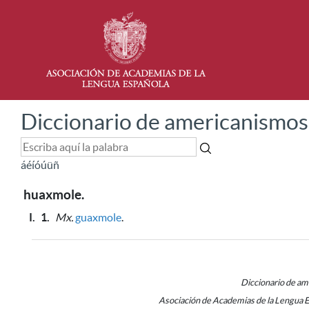
Diccionario de americanismos
á
é
í
ó
ú
ü
ñ
huaxmole.
I.
1.
Mx.
guaxmole
.
Diccionario de a
Asociación de Academias de la Lengua 