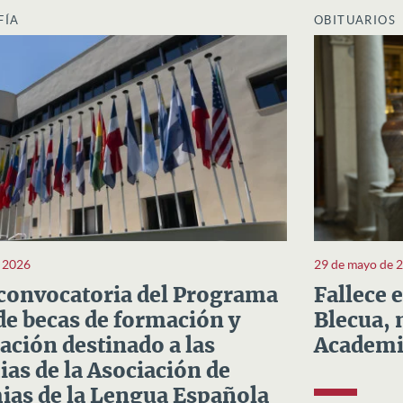
FÍA
OBITUARIOS
e 2026
29 de mayo de 
convocatoria del Programa
Fallece 
e becas de formación y
Blecua, 
ación destinado a las
Academi
as de la Asociación de
as de la Lengua Española