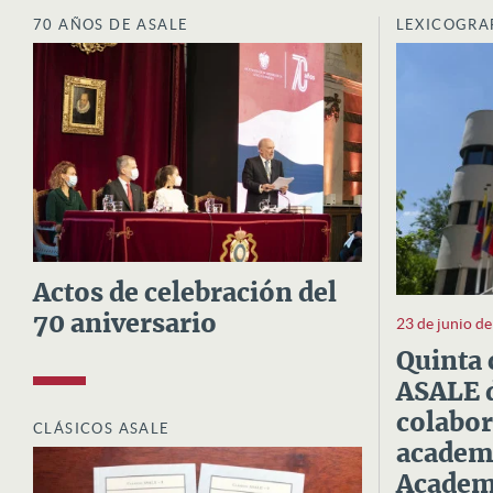
70 AÑOS DE ASALE
LEXICOGRA
Actos de celebración del
70 aniversario
23 de junio d
Quinta 
ASALE d
colabor
CLÁSICOS ASALE
academi
Academi