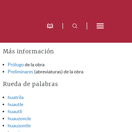
Más información
Prólogo
de la obra
Preliminares
(abreviaturas) de la obra
Rueda de palabras
huatrila
huautle
huautli
huauzoncle
huauzontle