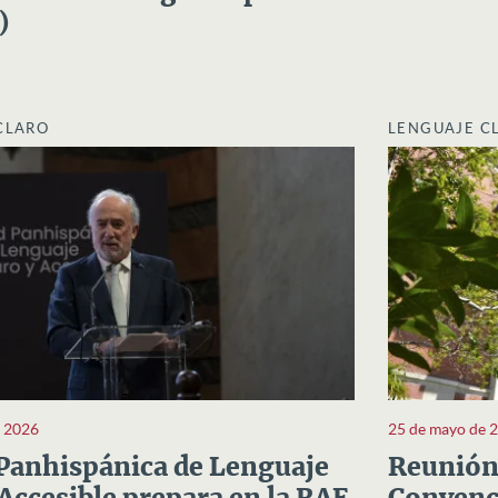
)
CLARO
LENGUAJE C
e 2026
25 de mayo de 
Panhispánica de Lenguaje
Reunión 