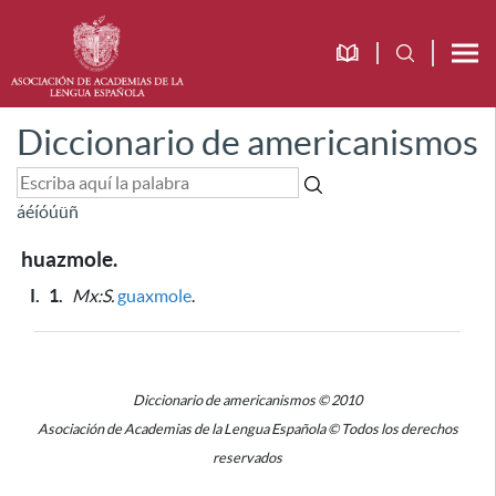
Diccionario de americanismos
á
é
í
ó
ú
ü
ñ
huazmole.
I.
1.
Mx:S.
guaxmole
.
Diccionario de americanismos © 2010
Asociación de Academias de la Lengua Española © Todos los derechos
reservados