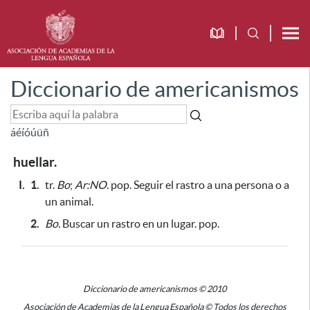
Diccionario de americanismos
á
é
í
ó
ú
ü
ñ
huellar.
I.
1.
tr.
Bo
;
Ar:NO
. pop. Seguir el rastro a una persona o a
un animal.
2.
Bo.
Buscar un rastro en un lugar. pop.
Diccionario de americanismos © 2010
Asociación de Academias de la Lengua Española © Todos los derechos