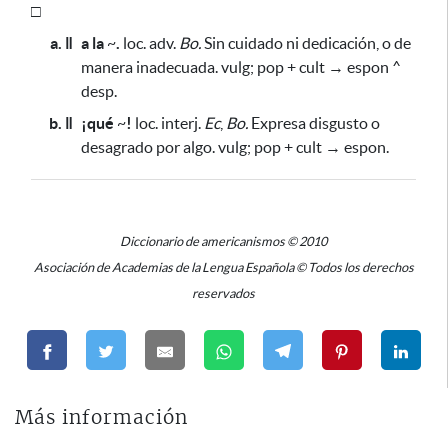
□
a. ǁ
a la
~
.
loc. adv.
Bo.
Sin cuidado ni dedicación, o de
manera inadecuada. vulg; pop + cult → espon ^
desp.
b. ǁ
¡qué
~
!
loc. interj.
Ec
,
Bo.
Expresa disgusto o
desagrado por algo. vulg; pop + cult → espon.
Diccionario de americanismos © 2010
Asociación de Academias de la Lengua Española © Todos los derechos
reservados
Más información