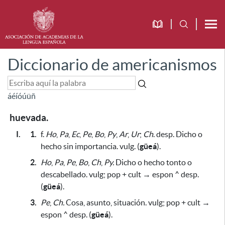
Diccionario de americanismos
á
é
í
ó
ú
ü
ñ
huevada.
I.
1.
f.
Ho
,
Pa
,
Ec
,
Pe
,
Bo
,
Py
,
Ar
,
Ur
;
Ch
. desp. Dicho o
hecho sin importancia. vulg. (
güeá
).
2.
Ho
,
Pa
,
Pe
,
Bo
,
Ch
,
Py.
Dicho o hecho tonto o
descabellado. vulg; pop + cult → espon ^ desp.
(
güeá
).
3.
Pe
,
Ch.
Cosa, asunto, situación. vulg; pop + cult →
espon ^ desp. (
güeá
).