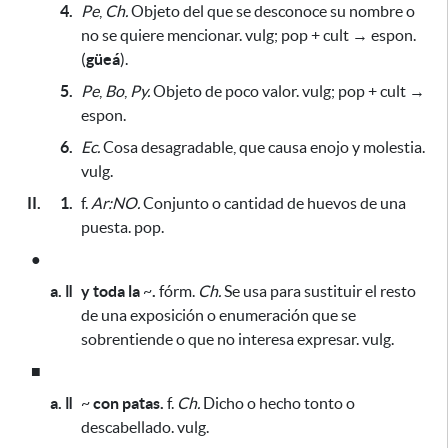
4.
Pe
,
Ch.
Objeto del que se desconoce su nombre o
no se quiere mencionar. vulg; pop + cult → espon.
(
güeá
).
5.
Pe
,
Bo
,
Py.
Objeto de poco valor. vulg; pop + cult →
espon.
6.
Ec.
Cosa desagradable,
que causa enojo y molestia
.
vulg.
II.
1.
f.
Ar:NO.
Conjunto o cantidad de huevos de una
puesta. pop.
●
a. ǁ
y toda la
~
.
fórm.
Ch.
Se usa para sustituir el resto
de una exposición o enumeración que se
sobrentiende o que no interesa expresar. vulg.
■
a. ǁ
~
con patas.
f.
Ch.
Dicho o hecho tonto o
descabellado. vulg.