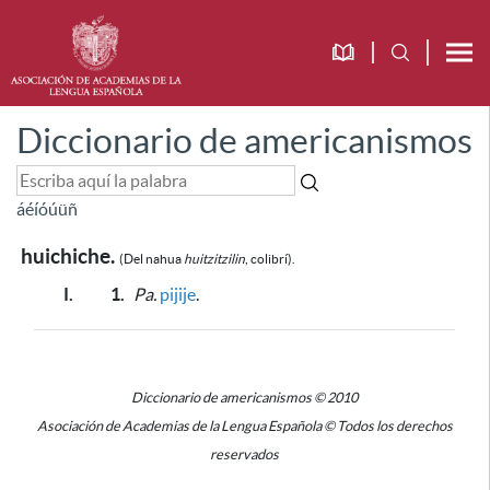
Diccionario de americanismos
á
é
í
ó
ú
ü
ñ
huichiche.
(Del nahua
huitzitzilin
, colibrí).
I.
1.
Pa.
pijije
.
Diccionario de americanismos © 2010
Asociación de Academias de la Lengua Española © Todos los derechos
reservados