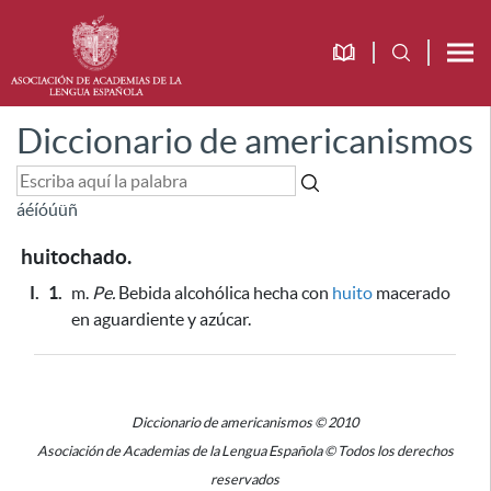
Diccionario de americanismos
á
é
í
ó
ú
ü
ñ
huitochado.
I.
1.
m.
Pe.
Bebida alcohólica hecha con
huito
macerado
en aguardiente y azúcar.
Diccionario de americanismos © 2010
Asociación de Academias de la Lengua Española © Todos los derechos
reservados