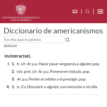
Diccionario de americanismos
á
é
í
ó
ú
ü
ñ
incinerar(se).
I.
1.
tr.
Ur
;
Ar
, p.u. Hacer pasar vergüenza a
alguien
. pop.
2.
intr. prnl.
Ur
;
Ar
, p.u. Ponerse en ridículo. pop.
3.
Ar
. p.u. Perder el crédito o el prestigio. pop.
II.
1.
tr.
Cu.
Descubrir a
alguien
, con intención o sin ella.