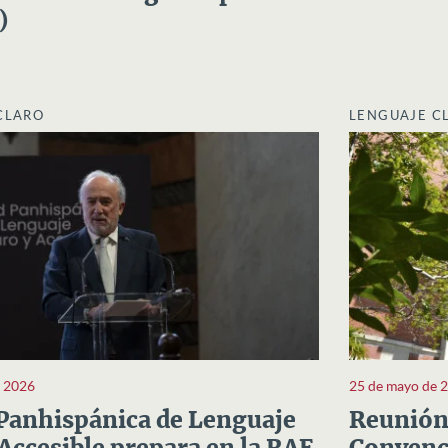
)
CLARO
LENGUAJE C
e 2026
25 de mayo de 
Panhispánica de Lenguaje
Reunión 