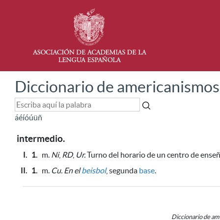
Diccionario de americanismos
á
é
í
ó
ú
ü
ñ
intermedio.
I.
1.
m.
Ni
,
RD
,
Ur.
Turno del horario de un centro de enseñ
II.
1.
m.
Cu.
En el
beisbol
,
segunda
base
.
Diccionario de a