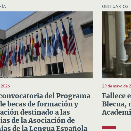
FÍA
OBITUARIOS
e 2026
29 de mayo de 
convocatoria del Programa
Fallece 
e becas de formación y
Blecua, 
ación destinado a las
Academi
as de la Asociación de
as de la Lengua Española