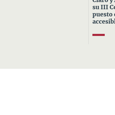
Claro y
su III 
puesto 
accesibl