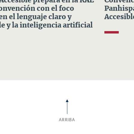
 Accesible prepara en la RAE
Convenci
Convención con el foco
Panhispá
en el lenguaje claro y
Accesibl
e y la inteligencia artificial
ARRIBA