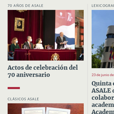
70 AÑOS DE ASALE
LEXICOGRA
Actos de celebración del
70 aniversario
23 de junio d
Quinta 
ASALE d
colabor
CLÁSICOS ASALE
academi
Academi