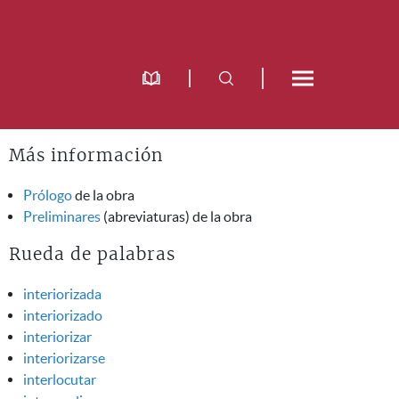
Más información
Prólogo
de la obra
Preliminares
(abreviaturas) de la obra
Rueda de palabras
interiorizada
interiorizado
interiorizar
interiorizarse
interlocutar