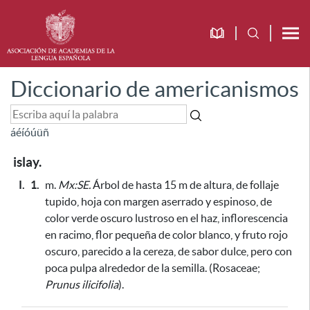
Diccionario de americanismos
á
é
í
ó
ú
ü
ñ
islay.
I.
1.
m.
Mx:SE.
Árbol de hasta 15 m de altura, de follaje
tupido, hoja con margen aserrado y espinoso, de
color verde oscuro lustroso en el haz, inflorescencia
en racimo, flor pequeña de color blanco, y fruto rojo
oscuro, parecido a la cereza, de sabor dulce, pero con
poca pulpa alrededor de la semilla. (Rosaceae;
Prunus ilicifolia
).