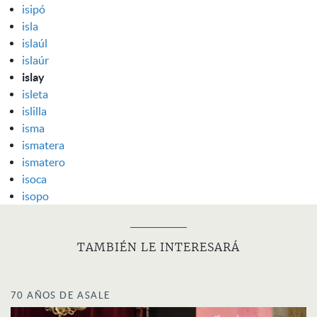
isipó
isla
islaúl
islaúr
islay
isleta
islilla
isma
ismatera
ismatero
isoca
isopo
TAMBIÉN LE INTERESARÁ
70 AÑOS DE ASALE