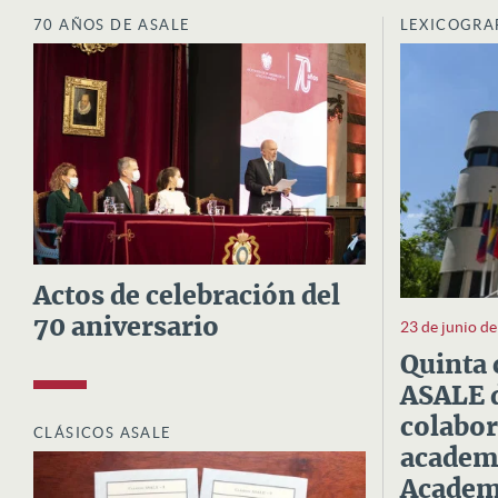
70 AÑOS DE ASALE
LEXICOGRA
Actos de celebración del
70 aniversario
23 de junio d
Quinta 
ASALE d
colabor
CLÁSICOS ASALE
academi
Academi