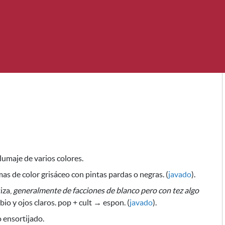
plumaje de varios colores.
umas de color grisáceo con pintas pardas o negras. (
javado
).
iza,
generalmente de facciones de blanco pero con tez algo
io y ojos claros.
pop + cult → espon. (
javado
).
o ensortijado.