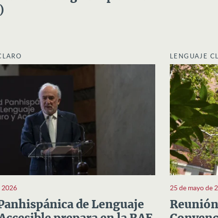
)
CLARO
LENGUAJE C
e 2026
25 de mayo de 
Panhispánica de Lenguaje
Reunión 