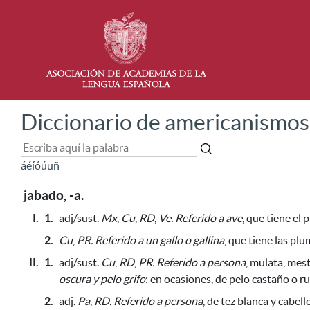
Diccionario de americanismos
á
é
í
ó
ú
ü
ñ
jabado, -a.
I.
1.
adj/sust.
Mx
,
Cu
,
RD
,
Ve.
Referido a ave
, que tiene el 
2.
Cu
,
PR.
Referido a un gallo o gallina
, que tiene las pl
II.
1.
adj/sust.
Cu
,
RD
,
PR.
Referido a persona
, mulata, mest
oscura y pelo grifo
;
en ocasiones, de pelo castaño o rub
2.
adj.
Pa
,
RD.
Referido a persona
, de tez blanca y cabell