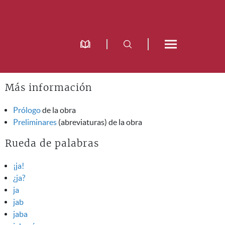
Más información
Prólogo
de la obra
Preliminares
(abreviaturas) de la obra
Rueda de palabras
¡ja!
¿ja?
ja
jab
jaba