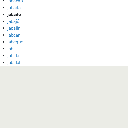
jabacón
jabada
jabado
jabajú
jabalín
jabear
jabeque
jabí
jabilla
jabillal