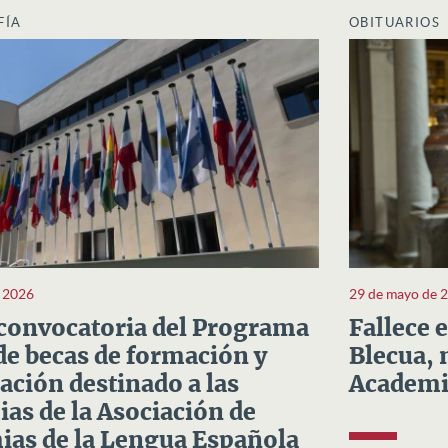
FÍA
OBITUARIOS
e 2026
29 de mayo de 
convocatoria del Programa
Fallece 
e becas de formación y
Blecua, 
ación destinado a las
Academi
as de la Asociación de
as de la Lengua Española