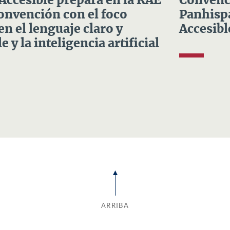
 Accesible prepara en la RAE
Convenci
Convención con el foco
Panhispá
en el lenguaje claro y
Accesibl
e y la inteligencia artificial
ARRIBA