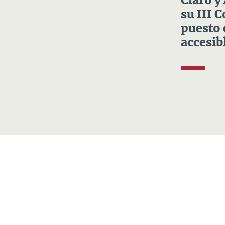
Claro y
su III 
puesto 
accesibl