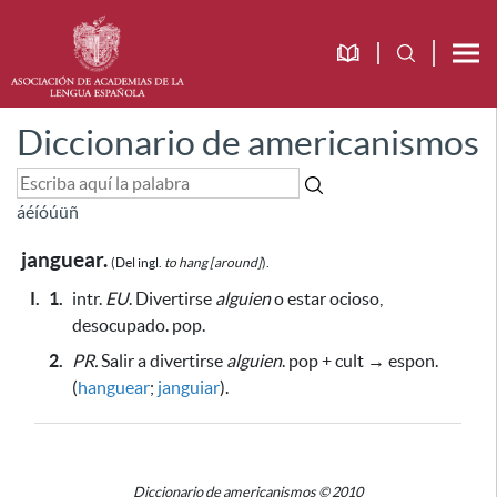
Diccionario de americanismos
á
é
í
ó
ú
ü
ñ
janguear.
(Del ingl.
to hang [around]
).
I.
1.
intr.
EU
. Divertirse
alguien
o estar ocioso,
desocupado. pop.
2.
PR.
Salir a divertirse
alguien
. pop + cult → espon.
(
hanguear
;
janguiar
).
Diccionario de americanismos © 2010