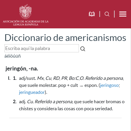
Diccionario de americanismos
á
é
í
ó
ú
ü
ñ
jeringón, -na.
I.
1.
adj/sust.
Mx
,
Cu
,
RD
,
PR
,
Bo:C
,
O.
Referido a persona
,
que suele molestar. pop + cult → espon. (
jeringoso
;
jeringueador
).
2.
adj.
Cu.
Referido a persona
, que suele hacer bromas o
chistes y considera las cosas con poca seriedad.