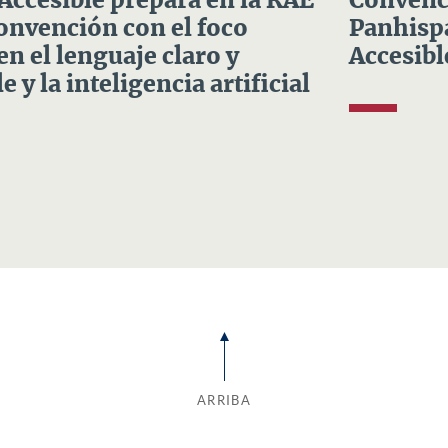
 Accesible prepara en la RAE
Convenci
Convención con el foco
Panhispá
en el lenguaje claro y
Accesibl
e y la inteligencia artificial
ARRIBA