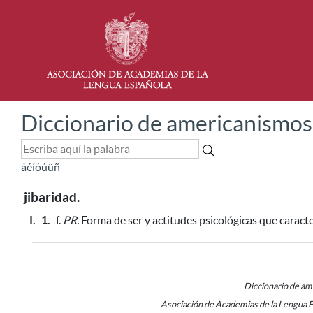
Diccionario de americanismos
á
é
í
ó
ú
ü
ñ
jibaridad.
I.
1.
f.
PR.
Forma de ser y actitudes psicológicas que caracte
Diccionario de a
Asociación de Academias de la Lengua 