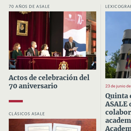
70 AÑOS DE ASALE
LEXICOGRA
Actos de celebración del
70 aniversario
23 de junio d
Quinta 
ASALE d
colabor
CLÁSICOS ASALE
academi
Academi