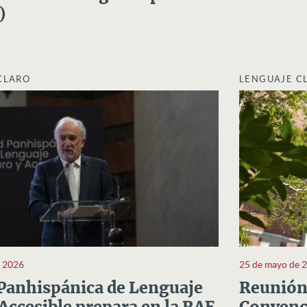
)
CLARO
LENGUAJE C
e 2026
25 de mayo de 
Panhispánica de Lenguaje
Reunión 