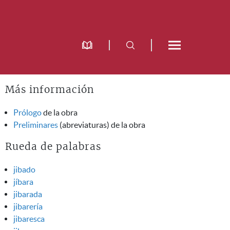
Más información
Prólogo
de la obra
Preliminares
(abreviaturas) de la obra
Rueda de palabras
jibado
jíbara
jibarada
jibarería
jibaresca