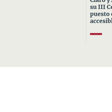
Claro y
su III 
puesto 
accesibl