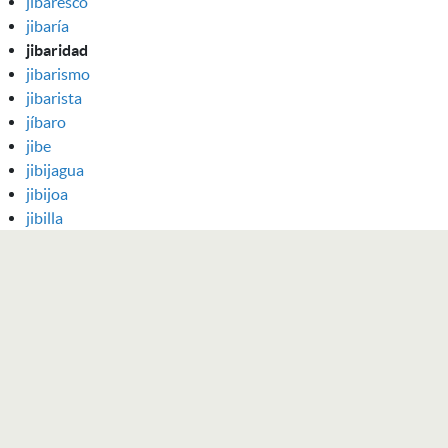
jibaresco
jibaría
jibaridad
jibarismo
jibarista
jíbaro
jibe
jibijagua
jibijoa
jibilla