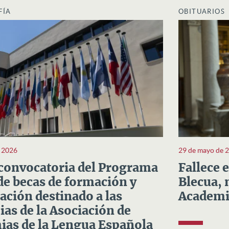
FÍA
OBITUARIOS
e 2026
29 de mayo de 
convocatoria del Programa
Fallece 
e becas de formación y
Blecua, 
ación destinado a las
Academi
as de la Asociación de
as de la Lengua Española