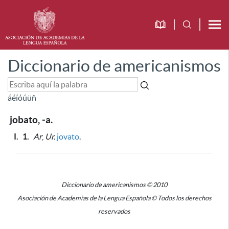
Diccionario de americanismos
á
é
í
ó
ú
ü
ñ
jobato, -a.
I.
1.
Ar
,
Ur.
jovato
.
Diccionario de americanismos © 2010
Asociación de Academias de la Lengua Española © Todos los derechos
reservados