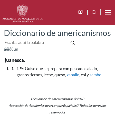
Diccionario de americanismos
á
é
í
ó
ú
ü
ñ
juanesca.
I.
1.
f.
Ec.
Guiso que se prepara con pescado salado,
granos tiernos, leche, queso,
zapallo
, col y
sambo
.
Diccionario de americanismos © 2010
Asociación de Academias de la Lengua Española © Todos los derechos
reservados