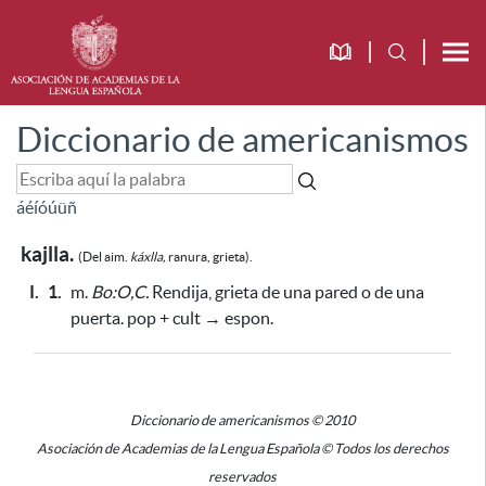
Diccionario de americanismos
á
é
í
ó
ú
ü
ñ
kajlla.
(Del aim.
káxlla,
ranura, grieta).
I.
1.
m.
Bo:O,C.
Rendija, grieta de una pared o de una
puerta. pop + cult → espon.
Diccionario de americanismos © 2010
Asociación de Academias de la Lengua Española © Todos los derechos
reservados