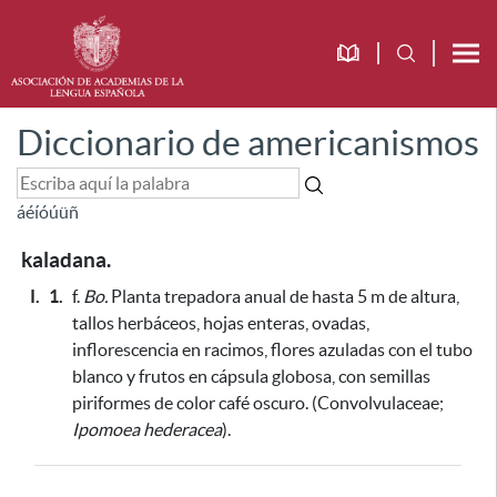
Diccionario de americanismos
á
é
í
ó
ú
ü
ñ
kaladana.
I.
1.
f.
Bo.
Planta trepadora anual de hasta 5 m de altura,
tallos herbáceos, hojas enteras, ovadas,
inflorescencia en racimos, flores azuladas con el tubo
blanco y frutos en cápsula globosa, con semillas
piriformes de color café oscuro. (Convolvulaceae;
Ipomoea hederacea
).