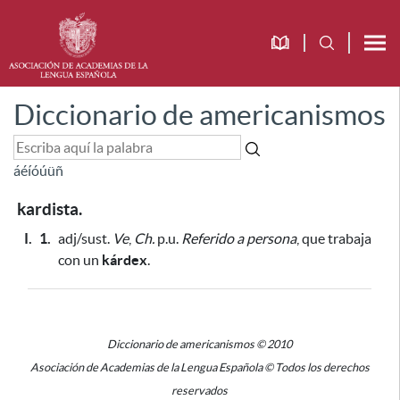
Diccionario de americanismos
á
é
í
ó
ú
ü
ñ
kardista.
I.
1.
adj/sust.
Ve
,
Ch.
p.u.
Referido a persona
, que trabaja
con un
kárdex
.
Diccionario de americanismos © 2010
Asociación de Academias de la Lengua Española © Todos los derechos
reservados