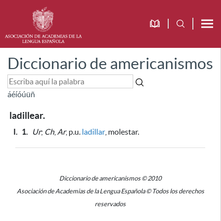
Diccionario de americanismos
á
é
í
ó
ú
ü
ñ
ladillear.
I.
1.
Ur
;
Ch
,
Ar
, p.u.
ladillar
, molestar.
Diccionario de americanismos © 2010
Asociación de Academias de la Lengua Española © Todos los derechos
reservados