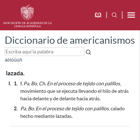
Diccionario de americanismos
á
é
í
ó
ú
ü
ñ
lazada.
I.
1.
f.
Pa
,
Bo
,
Ch.
En el proceso de tejido con palillos
,
movimiento que se ejecuta llevando el hilo de atrás
hacia delante y de delante hacia atrás.
2.
Pa
,
Bo.
En el proceso de tejido con palillos
, calado
hecho mediante lazadas.