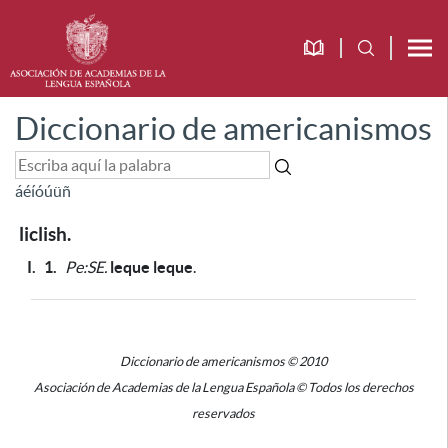
Diccionario de americanismos
á
é
í
ó
ú
ü
ñ
liclish.
I.
1.
Pe:SE.
leque leque
.
Diccionario de americanismos © 2010
Asociación de Academias de la Lengua Española © Todos los derechos
reservados