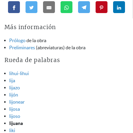
Más información
Prólogo
de la obra
Preliminares
(abreviaturas) de la obra
Rueda de palabras
lihui-lihui
lija
lijazo
lijón
lijonear
lijosa
lijoso
lijuana
liki