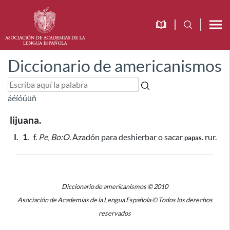
Diccionario de americanismos
á
é
í
ó
ú
ü
ñ
lijuana.
I.
1.
f.
Pe
,
Bo:O.
Azadón
para deshierbar o sacar
. rur.
papas
Diccionario de americanismos © 2010
Asociación de Academias de la Lengua Española © Todos los derechos
reservados