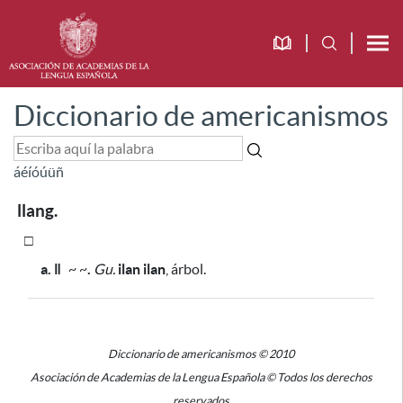
Diccionario de americanismos
á
é
í
ó
ú
ü
ñ
llang.
□
a. ǁ
~ ~
.
Gu.
ilan ilan
, árbol.
Diccionario de americanismos © 2010
Asociación de Academias de la Lengua Española © Todos los derechos
reservados