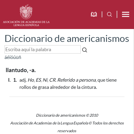
Diccionario de americanismos
á
é
í
ó
ú
ü
ñ
llantudo, -a.
I.
1.
adj.
Ho
,
ES
,
Ni
,
CR.
Referido a persona
, que tiene
rollos de grasa alrededor de la cintura.
Diccionario de americanismos © 2010
Asociación de Academias de la Lengua Española © Todos los derechos
reservados