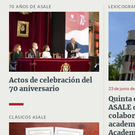
70 AÑOS DE ASALE
LEXICOGRA
Actos de celebración del
70 aniversario
23 de junio d
Quinta 
ASALE d
colabor
CLÁSICOS ASALE
academi
Academi