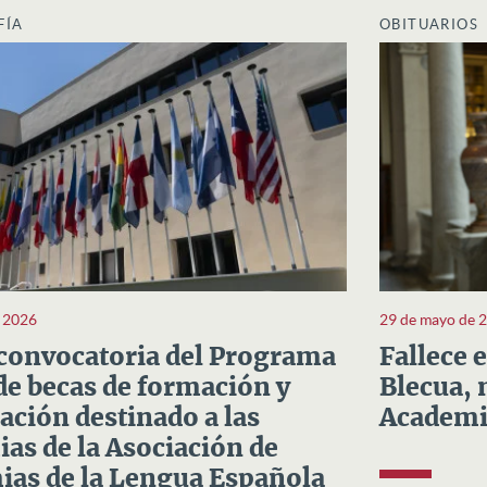
FÍA
OBITUARIOS
e 2026
29 de mayo de 
convocatoria del Programa
Fallece 
e becas de formación y
Blecua, 
ación destinado a las
Academi
as de la Asociación de
as de la Lengua Española