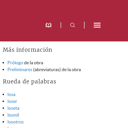
Más información
Prólogo
de la obra
Preliminares
(abreviaturas) de la obra
Rueda de palabras
losa
loser
loseta
losmil
losotros