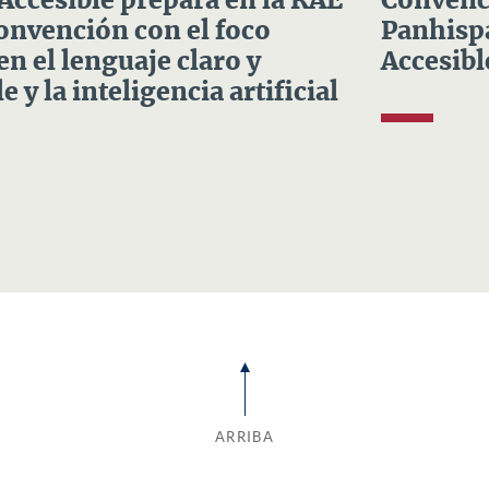
 Accesible prepara en la RAE
Convenci
Convención con el foco
Panhispá
en el lenguaje claro y
Accesibl
e y la inteligencia artificial
ARRIBA