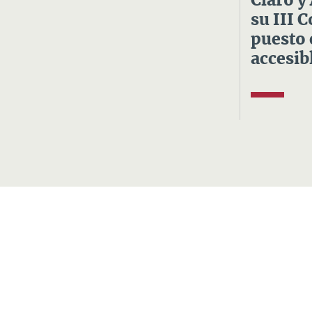
Claro y
su III 
puesto 
accesibl