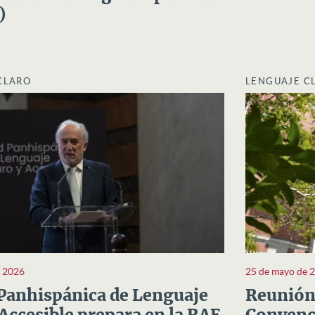
)
CLARO
LENGUAJE C
e 2026
25 de mayo de 
Panhispánica de Lenguaje
Reunión 