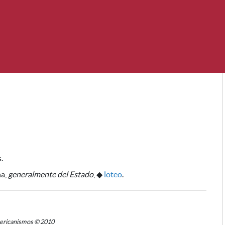
.
na,
generalmente del Estado
,
◆
loteo
.
mericanismos © 2010