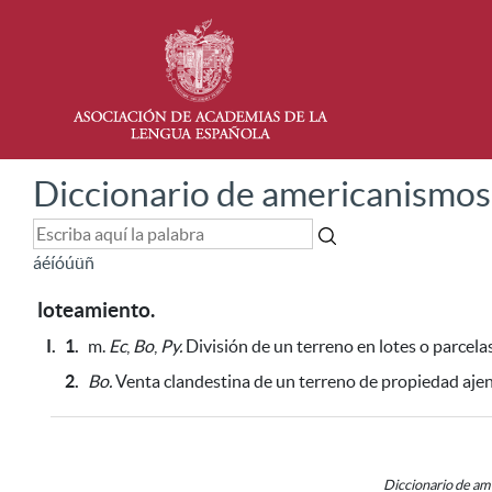
Diccionario de americanismos
á
é
í
ó
ú
ü
ñ
loteamiento.
I.
1.
m.
Ec
,
Bo
,
Py.
División de un terreno en lotes o parcelas
2.
Bo.
Venta clandestina de un terreno de propiedad aje
Diccionario de a