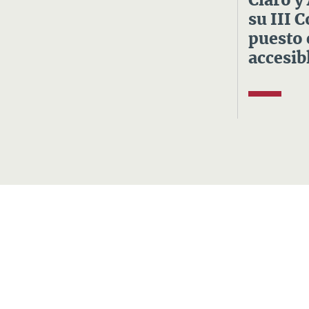
Claro y
su III 
puesto 
accesibl