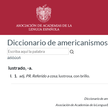
Diccionario de americanismos
á
é
í
ó
ú
ü
ñ
lustrado, -a.
I.
1.
adj.
PR.
Referido a cosa
, lustrosa, con brillo.
Diccionario de a
Asociación de Academias de la Lengua 