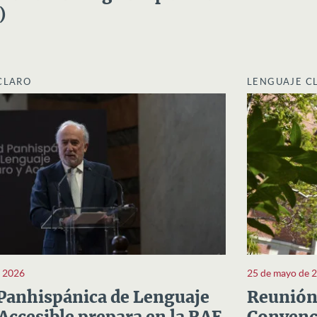
)
CLARO
LENGUAJE C
e 2026
25 de mayo de 
Panhispánica de Lenguaje
Reunión 