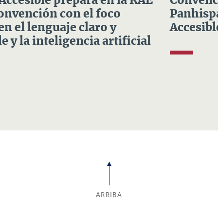
 Accesible prepara en la RAE
Convenci
Convención con el foco
Panhispá
en el lenguaje claro y
Accesibl
e y la inteligencia artificial
ARRIBA