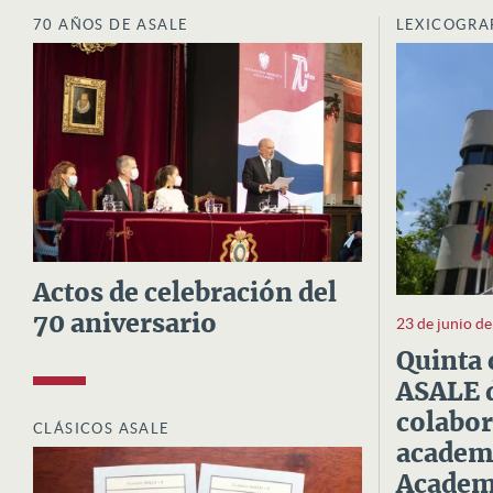
70 AÑOS DE ASALE
LEXICOGRA
Actos de celebración del
70 aniversario
23 de junio d
Quinta 
ASALE d
colabor
CLÁSICOS ASALE
academi
Academi