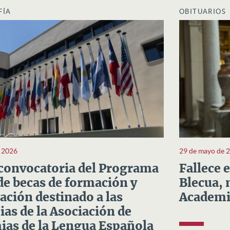
FÍA
OBITUARIOS
e 2026
29 de mayo de 
convocatoria del Programa
Fallece 
e becas de formación y
Blecua, 
ación destinado a las
Academi
as de la Asociación de
as de la Lengua Española