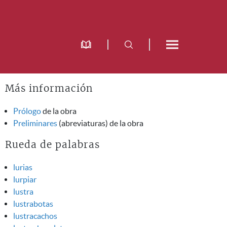
Más información
Prólogo
de la obra
Preliminares
(abreviaturas) de la obra
Rueda de palabras
lurias
lurpiar
lustra
lustrabotas
lustracachos