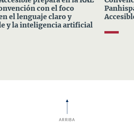
 Accesible prepara en la RAE
Convenci
Convención con el foco
Panhispá
en el lenguaje claro y
Accesibl
e y la inteligencia artificial
ARRIBA