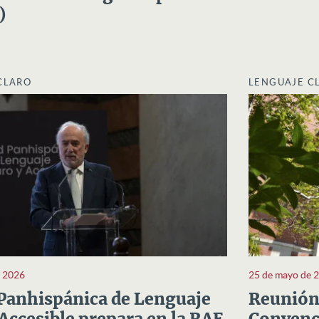
)
CLARO
LENGUAJE C
e 2026
25 de mayo de 
Panhispánica de Lenguaje
Reunión 