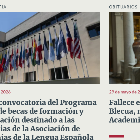
FÍA
OBITUARIOS
e 2026
29 de mayo de 
convocatoria del Programa
Fallece 
e becas de formación y
Blecua, 
ación destinado a las
Academi
as de la Asociación de
as de la Lengua Española