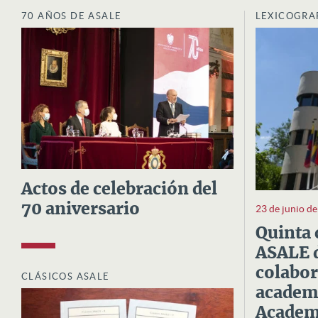
70 AÑOS DE ASALE
LEXICOGRA
Actos de celebración del
70 aniversario
23 de junio d
Quinta 
ASALE d
colabor
CLÁSICOS ASALE
academi
Academi