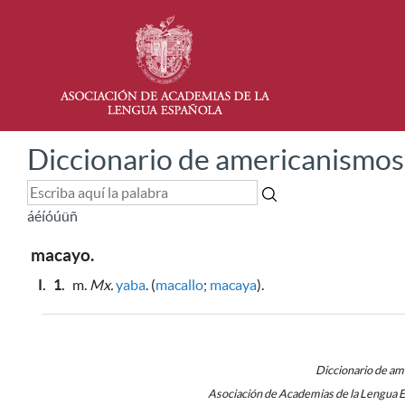
Diccionario de americanismos
á
é
í
ó
ú
ü
ñ
macayo.
I.
1.
m.
Mx.
yaba
. (
macallo
;
macaya
).
Diccionario de a
Asociación de Academias de la Lengua 