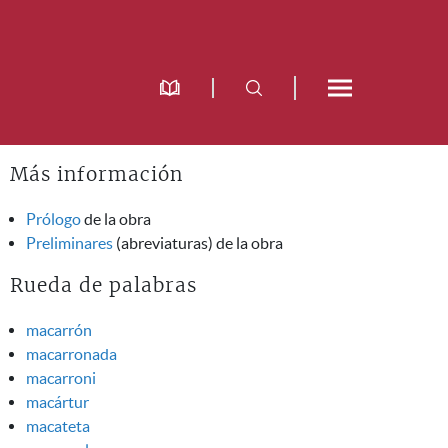
Más información
Prólogo
de la obra
Preliminares
(abreviaturas) de la obra
Rueda de palabras
macarrón
macarronada
macarroni
macártur
macateta