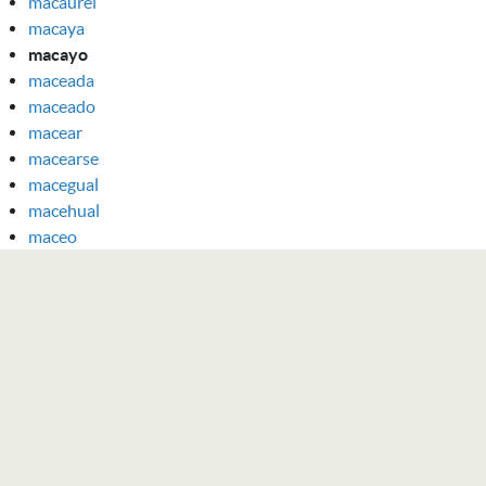
macaurel
macaya
macayo
maceada
maceado
macear
macearse
macegual
macehual
maceo