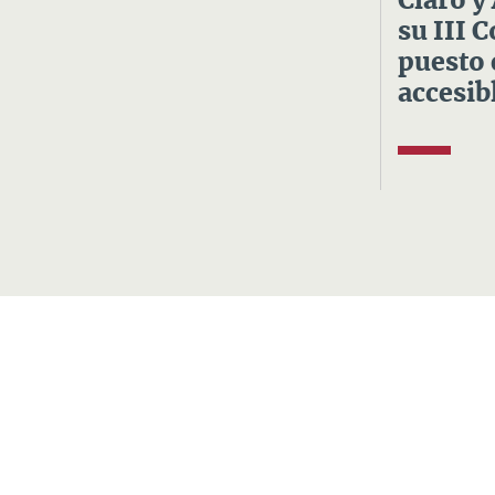
Claro y
su III 
puesto 
accesibl