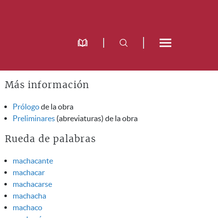
Más información
Prólogo
de la obra
Preliminares
(abreviaturas) de la obra
Rueda de palabras
machacante
machacar
machacarse
machacha
machaco