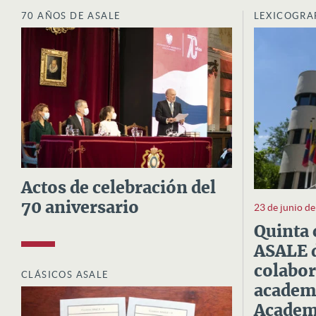
70 AÑOS DE ASALE
LEXICOGRA
Actos de celebración del
70 aniversario
23 de junio d
Quinta 
ASALE d
colabor
CLÁSICOS ASALE
academi
Academi