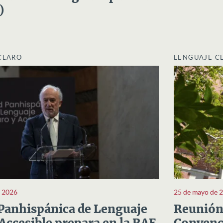
)
CLARO
LENGUAJE C
e 2026
25 de mayo de 
Panhispánica de Lenguaje
Reunión 