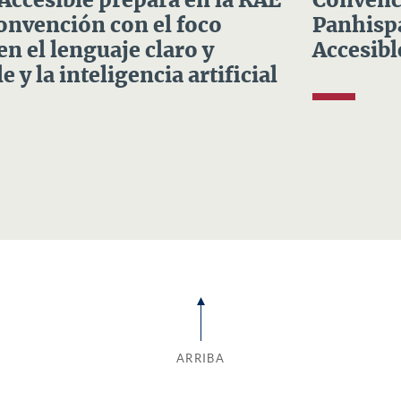
 Accesible prepara en la RAE
Convenci
Convención con el foco
Panhispá
en el lenguaje claro y
Accesibl
e y la inteligencia artificial
ARRIBA