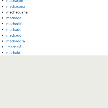
machacón
machacona
machacuana
machada
machadiño
machado
machador
machadora
¡machalá!
machalá