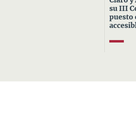
Claro y
su III 
puesto 
accesibl