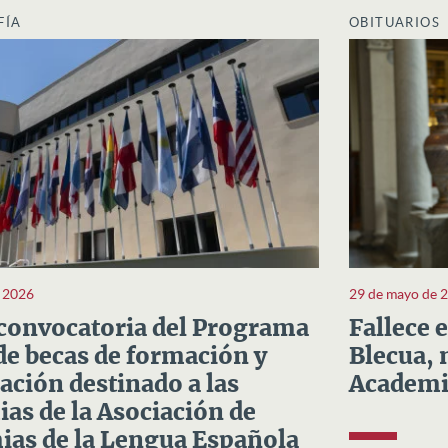
FÍA
OBITUARIOS
e 2026
29 de mayo de 
convocatoria del Programa
Fallece 
e becas de formación y
Blecua, 
ación destinado a las
Academi
as de la Asociación de
as de la Lengua Española