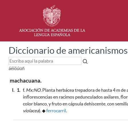
Diccionario de americanismos
á
é
í
ó
ú
ü
ñ
machacuana.
I.
1.
f.
Mx:NO.
Planta herbácea trepadora de hasta 4 m de al
inflorescencias en racimos pedunculados axilares, flo
color blanco, y fruto en cápsula dehiscente, con semill
violacea
).
◆
ferrocarril
.