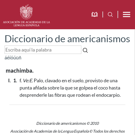
Diccionario de americanismos
á
é
í
ó
ú
ü
ñ
machimba.
I.
1.
f.
Ve:E.
Palo, clavado en el suelo, provisto de una
punta afilada sobre la que se golpea el coco hasta
desprenderle las fibras que rodean el endocarpio.
Diccionario de americanismos © 2010
Asociación de Academias de la Lengua Española © Todos los derechos