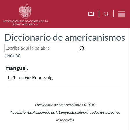
Diccionario de americanismos
á
é
í
ó
ú
ü
ñ
mangual.
I.
1.
m.
Ho.
Pene. vulg.
Diccionario de americanismos © 2010
Asociación de Academias de la Lengua Española © Todos los derechos
reservados