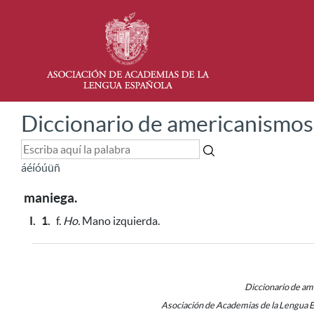
Diccionario de americanismos
á
é
í
ó
ú
ü
ñ
maniega.
I.
1.
f.
Ho.
Mano izquierda.
Diccionario de a
Asociación de Academias de la Lengua 