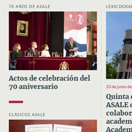
70 AÑOS DE ASALE
LEXICOGRA
Actos de celebración del
70 aniversario
23 de junio d
Quinta 
ASALE d
colabor
CLÁSICOS ASALE
academi
Academi