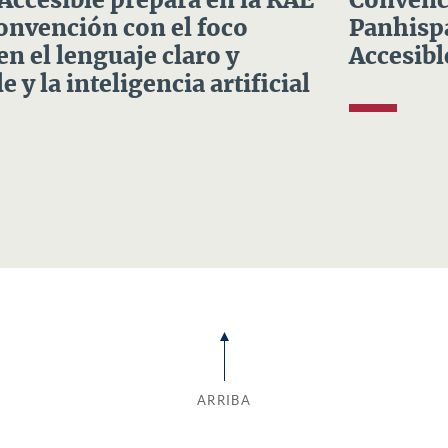
 Accesible prepara en la RAE
Convenci
Convención con el foco
Panhispá
en el lenguaje claro y
Accesibl
e y la inteligencia artificial
ARRIBA