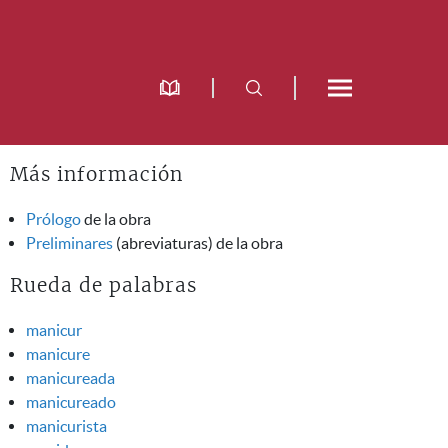
Más información
Prólogo
de la obra
Preliminares
(abreviaturas) de la obra
Rueda de palabras
manicur
manicure
manicureada
manicureado
manicurista