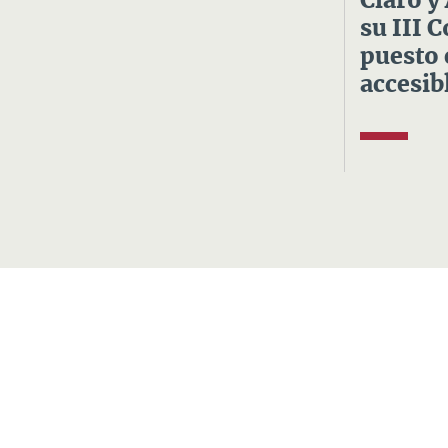
Claro y
su III 
puesto 
accesibl