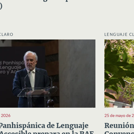
)
CLARO
LENGUAJE C
e 2026
25 de mayo de 
Panhispánica de Lenguaje
Reunión 