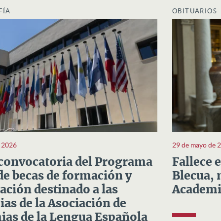
FÍA
OBITUARIOS
e 2026
29 de mayo de 
convocatoria del Programa
Fallece 
e becas de formación y
Blecua, 
ación destinado a las
Academi
as de la Asociación de
as de la Lengua Española