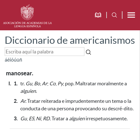
Diccionario de americanismos
á
é
í
ó
ú
ü
ñ
manosear.
I.
1.
tr.
Gu
,
Bo
,
Ar
;
Co
,
Py
, pop. Maltratar moralmente a
alguien
.
2.
Ar.
Tratar reiterada e imprudentemente un tema o la
conducta de una persona
provocando su descré-dito
.
3.
Gu
,
ES
,
Ni
,
RD.
Tratar a
alguien
irrespetuosamente.