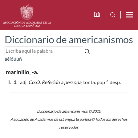
Diccionario de americanismos
á
é
í
ó
ú
ü
ñ
marinillo, -a.
I.
1.
adj.
Co:O.
Referido a persona
, tonta. pop ^ desp.
Diccionario de americanismos © 2010
Asociación de Academias de la Lengua Española © Todos los derechos
reservados