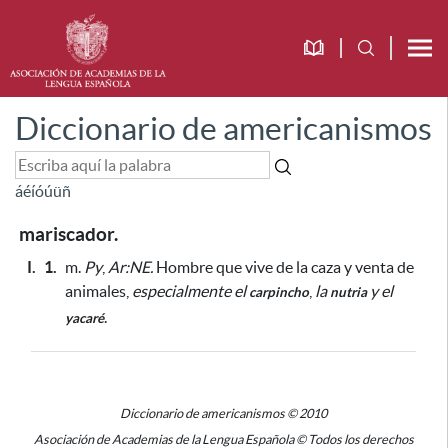
Diccionario de americanismos
á
é
í
ó
ú
ü
ñ
mariscador.
I.
1.
m.
Py
,
Ar:NE.
Hombre que vive de la caza y venta de
animales,
especialmente el
,
la
y el
carpincho
nutria
.
yacaré
Diccionario de americanismos © 2010
Asociación de Academias de la Lengua Española © Todos los derechos