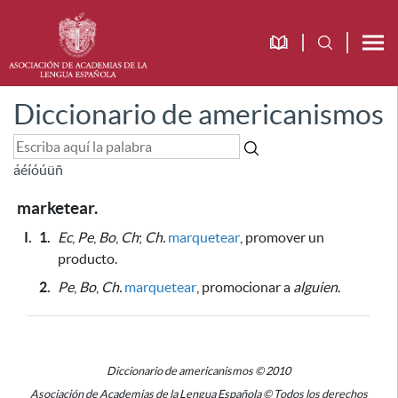
Diccionario de americanismos
á
é
í
ó
ú
ü
ñ
marketear.
I.
1.
Ec
,
Pe
,
Bo
,
Ch
;
Ch.
marquetear
, promover un
producto.
2.
Pe
,
Bo
,
Ch.
marquetear
, promocionar a
alguien
.
Diccionario de americanismos © 2010
Asociación de Academias de la Lengua Española © Todos los derechos