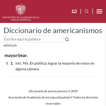
Diccionario de americanismos
á
é
í
ó
ú
ü
ñ
mayoritear.
I.
1.
intr.
Mx.
En política
, lograr la mayoría de votos en
alguna cámara.
Diccionario de americanismos © 2010
Asociación de Academias de la Lengua Española © Todos los derechos
reservados