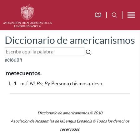
Diccionario de americanismos
á
é
í
ó
ú
ü
ñ
metecuentos.
I.
1.
m-f.
Ni
,
Bo
,
Py.
Persona chismosa. desp.
Diccionario de americanismos © 2010
Asociación de Academias de la Lengua Española © Todos los derechos
reservados