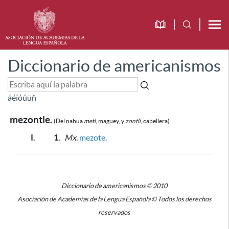
Diccionario de americanismos
á
é
í
ó
ú
ü
ñ
mezontle.
(Del nahua
metl
, maguey, y
zontli
, cabellera).
I.
1.
Mx.
mezote
.
Diccionario de americanismos © 2010
Asociación de Academias de la Lengua Española © Todos los derechos
reservados