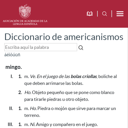
Diccionario de americanismos
á
é
í
ó
ú
ü
ñ
mingo.
I.
1.
m.
Ve.
En el juego de las
bolas criollas
, boliche al
que deben arrimarse las bolas.
2.
Ho.
Objeto pequeño que se pone como blanco
para tirarle piedras u otro objeto.
II.
1.
m.
Ho.
Piedra o mojón
que sirve para marcar un
terreno.
III.
1.
m.
Ni.
Amigo y compañero en el juego.