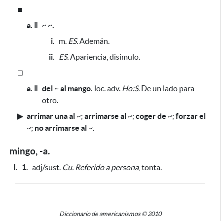
■
a. ǁ
~ ~
.
i.
m.
ES.
Ademán.
ii.
ES.
Apariencia, disimulo.
□
a. ǁ
del
~
al mango.
loc. adv.
Ho:S.
De un lado para
otro.
▶
arrimar una al
~
;
arrimarse al
~
;
coger de
~
;
forzar el
~
;
no arrimarse al
~
.
mingo, -a.
I.
1.
adj/sust.
Cu.
Referido a persona
, tonta.
Diccionario de americanismos © 2010