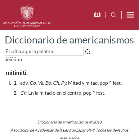
Diccionario de americanismos
á
é
í
ó
ú
ü
ñ
mitimiti.
I.
1.
adv.
Co
,
Ve
,
Bo
,
Ch
,
Py.
Mitad y mitad. pop ^
fest.
2.
Ch.
En la mitad o en el centro. pop ^ fest.
Diccionario de americanismos © 2010
Asociación de Academias de la Lengua Española © Todos los derechos
reservados