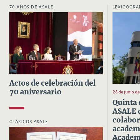
70 AÑOS DE ASALE
LEXICOGRA
Actos de celebración del
70 aniversario
23 de junio d
Quinta 
ASALE d
colabor
CLÁSICOS ASALE
academi
Academi