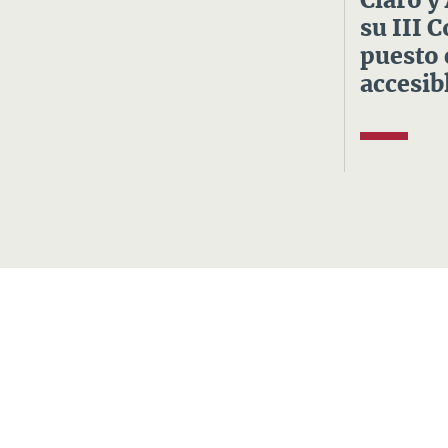
Claro y
su III 
puesto 
accesibl