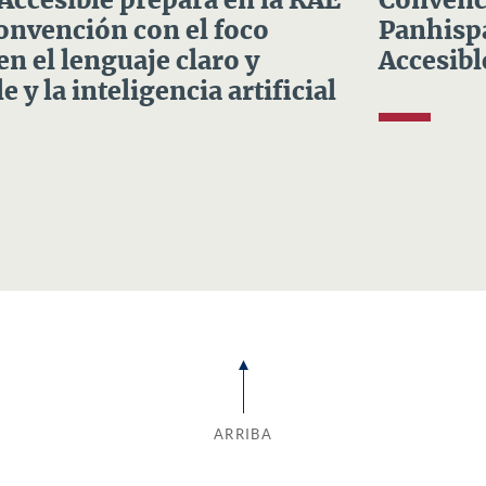
 Accesible prepara en la RAE
Convenci
Convención con el foco
Panhispá
en el lenguaje claro y
Accesibl
e y la inteligencia artificial
ARRIBA