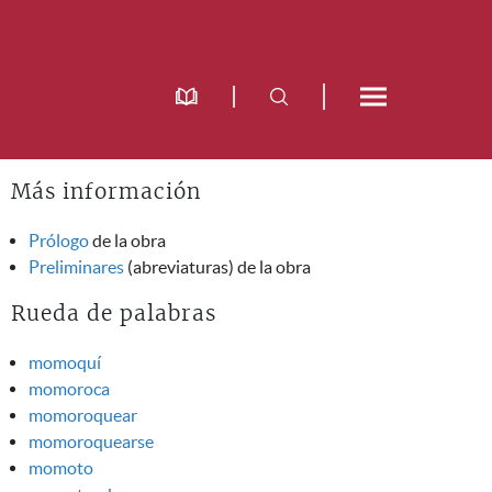
Más información
Prólogo
de la obra
Preliminares
(abreviaturas) de la obra
Rueda de palabras
momoquí
momoroca
momoroquear
momoroquearse
momoto