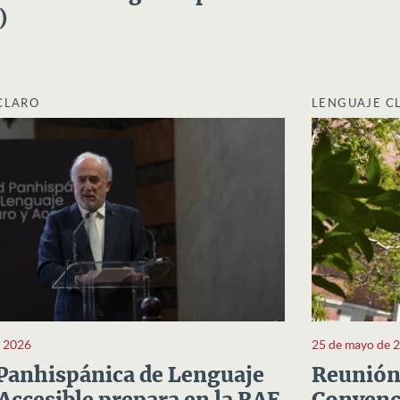
)
CLARO
LENGUAJE C
e 2026
25 de mayo de 
Panhispánica de Lenguaje
Reunión 