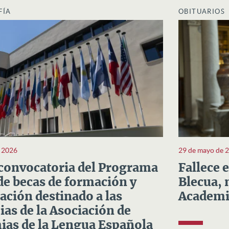
FÍA
OBITUARIOS
e 2026
29 de mayo de 
convocatoria del Programa
Fallece 
e becas de formación y
Blecua, 
ación destinado a las
Academi
as de la Asociación de
as de la Lengua Española