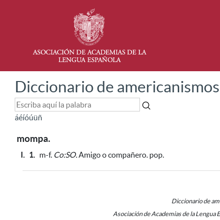
Diccionario de americanismos
á
é
í
ó
ú
ü
ñ
mompa.
I.
1.
m-f.
Co:SO.
Amigo o compañero. pop.
Diccionario de a
Asociación de Academias de la Lengua 