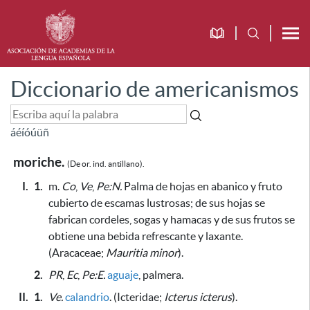
Diccionario de americanismos
á
é
í
ó
ú
ü
ñ
moriche.
(De or. ind. antillano).
I.
1.
m.
Co
,
Ve
,
Pe:N.
Palma de hojas en abanico y fruto
cubierto de escamas lustrosas;
de sus hojas se
fabrican cordeles, sogas y hamacas y de sus frutos se
obtiene una bebida refrescante y laxante
.
(Aracaceae;
Mauritia minor
).
2.
PR
,
Ec
,
Pe:E.
aguaje
, palmera.
II.
1.
Ve.
calandrio
. (Icteridae;
Icterus icterus
).