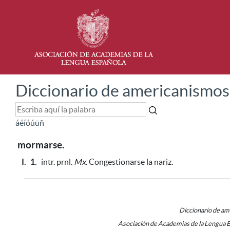
Diccionario de americanismos
á
é
í
ó
ú
ü
ñ
mormarse.
I.
1.
intr. prnl.
Mx.
Congestionarse la nariz.
Diccionario de a
Asociación de Academias de la Lengua 