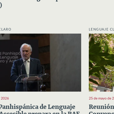
)
CLARO
LENGUAJE C
e 2026
25 de mayo de 
Panhispánica de Lenguaje
Reunión 