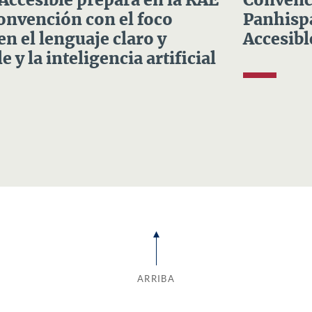
 Accesible prepara en la RAE
Convenci
Convención con el foco
Panhispá
en el lenguaje claro y
Accesibl
e y la inteligencia artificial
ARRIBA