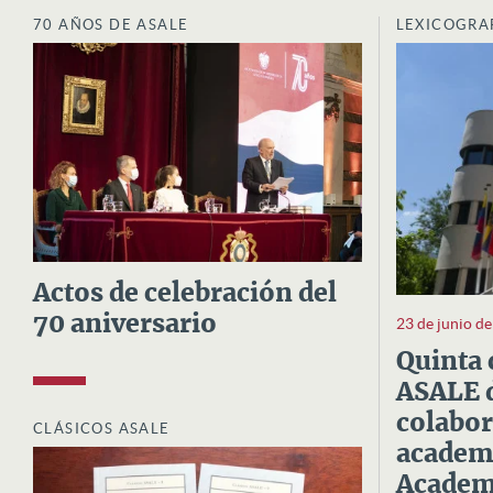
70 AÑOS DE ASALE
LEXICOGRA
Actos de celebración del
70 aniversario
23 de junio d
Quinta 
ASALE d
colabor
CLÁSICOS ASALE
academi
Academi