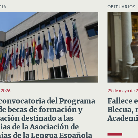
FÍA
OBITUARIOS
e 2026
29 de mayo de 
convocatoria del Programa
Fallece 
e becas de formación y
Blecua, 
ación destinado a las
Academi
as de la Asociación de
as de la Lengua Española