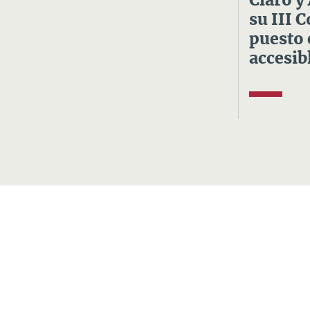
Claro y
su III 
puesto 
accesibl