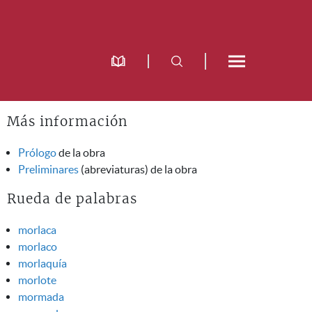
Más información
Prólogo
de la obra
Preliminares
(abreviaturas) de la obra
Rueda de palabras
morlaca
morlaco
morlaquía
morlote
mormada