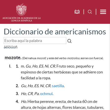
Diccionario de americanismos
á
é
í
ó
ú
ü
ñ
mozote.
(Del nahua
mozotl
, y este del verbo
motzoloa
, asirse con fuerza).
I.
1.
m.
Gu
,
Ho
,
ES
,
Ni
,
CR.
Fruto seco, pequeño y
espinoso de ciertas herbáceas
que se adhiere con
facilidad a la ropa
.
2.
Gu
,
Ho
,
ES
,
Ni
,
CR.
saetilla
.
3.
Ho
,
CR
,
Pa.
ochmul
.
4.
Ho.
Hierba perenne, erecta, de hasta 60 cm de
altura, de hojas alternas, flores blancas, tubulares,