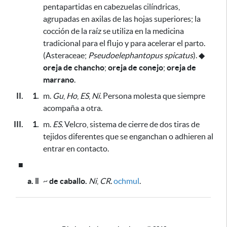
pentapartidas en cabezuelas cilíndricas,
agrupadas en axilas de las hojas superiores;
la
cocción de la raíz se utiliza en la medicina
tradicional para el flujo y para acelerar el parto
.
(Asteraceae;
Pseudoelephantopus spicatus
).
◆
oreja de chancho
;
oreja de conejo
;
oreja de
marrano
.
II.
1.
m.
Gu
,
Ho
,
ES
,
Ni.
Persona molesta que siempre
acompaña a otra.
III.
1.
m.
ES.
Velcro, sistema de cierre de dos tiras de
tejidos diferentes que se enganchan o adhieren al
entrar en contacto.
■
a. ǁ
~
de caballo.
Ni
,
CR.
ochmul
.