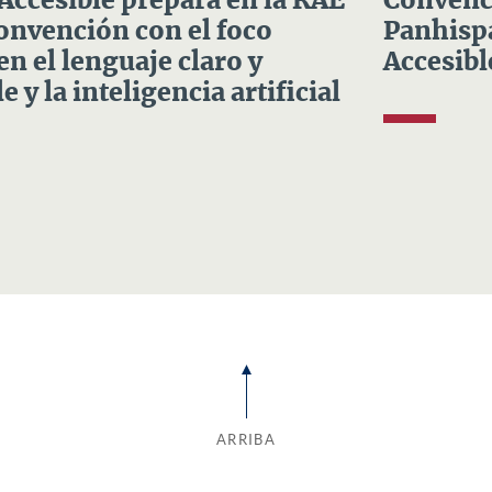
 Accesible prepara en la RAE
Convenci
Convención con el foco
Panhispá
en el lenguaje claro y
Accesibl
e y la inteligencia artificial
ARRIBA