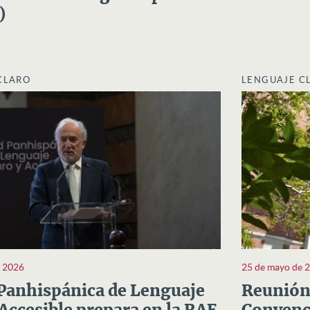
)
CLARO
LENGUAJE C
e 2026
25 de mayo de 
Panhispánica de Lenguaje
Reunión 