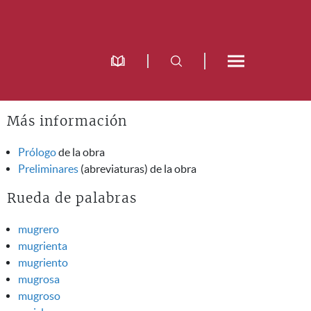
Más información
Prólogo
de la obra
Preliminares
(abreviaturas) de la obra
Rueda de palabras
mugrero
mugrienta
mugriento
mugrosa
mugroso