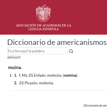
Diccionario de americanismos
á
é
í
ó
ú
ü
ñ
muina.
I.
1.
f.
Mx
,
ES.
Enfado, molestia. (
mohína
).
2.
ES.
Picazón, molestia.
Diccionario de a