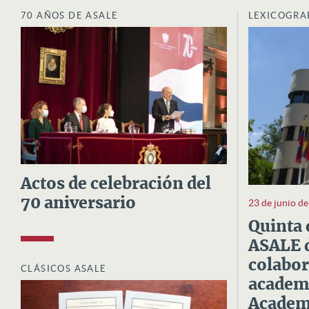
70 AÑOS DE ASALE
LEXICOGRA
Actos de celebración del
70 aniversario
23 de junio d
Quinta 
ASALE d
colabor
CLÁSICOS ASALE
academi
Academi