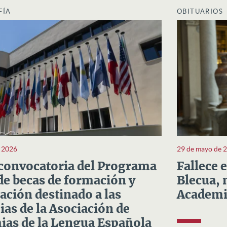
FÍA
OBITUARIOS
e 2026
29 de mayo de 
convocatoria del Programa
Fallece 
e becas de formación y
Blecua, 
ación destinado a las
Academi
as de la Asociación de
as de la Lengua Española