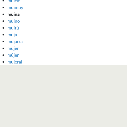
muicle
muimuy
muina
muino
muitú
muja
mujarra
mujer
mújer
mujeral