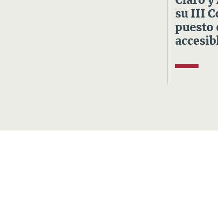
Claro y
su III 
puesto 
accesibl