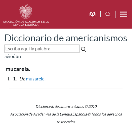
Diccionario de americanismos
á
é
í
ó
ú
ü
ñ
muzarela.
I.
1.
Ur.
musarela
.
Diccionario de americanismos © 2010
Asociación de Academias de la Lengua Española © Todos los derechos
reservados