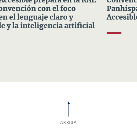
 Accesible prepara en la RAE
Convenci
Convención con el foco
Panhispá
en el lenguaje claro y
Accesibl
e y la inteligencia artificial
ARRIBA