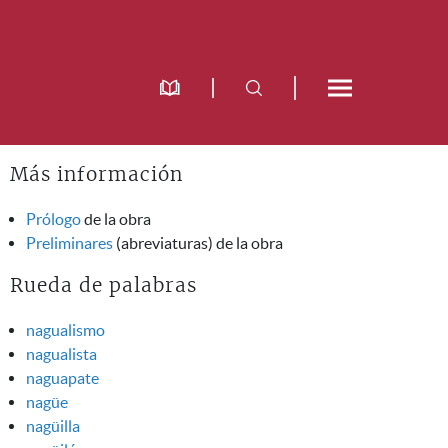
Más información
Prólogo
de la obra
Preliminares
(abreviaturas) de la obra
Rueda de palabras
nagualismo
nagualista
naguapate
nagüe
nagüilla