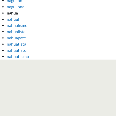
nagüilón
nagüilona
nahua
nahual
nahualismo
nahualista
nahuapate
nahuatlata
nahuatlato
nahuatlismo