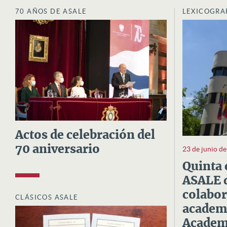
70 AÑOS DE ASALE
LEXICOGRA
Actos de celebración del
70 aniversario
23 de junio d
Quinta 
ASALE d
colabor
CLÁSICOS ASALE
academi
Academi