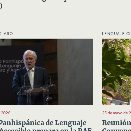
)
CLARO
LENGUAJE C
e 2026
25 de mayo de 
Panhispánica de Lenguaje
Reunión 