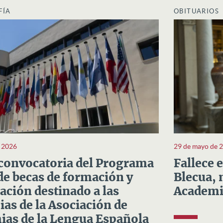
FÍA
OBITUARIOS
e 2026
29 de mayo de 
convocatoria del Programa
Fallece 
e becas de formación y
Blecua, 
ación destinado a las
Academi
as de la Asociación de
as de la Lengua Española