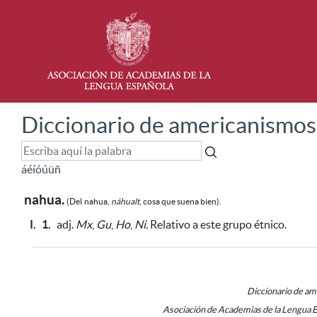
Diccionario de americanismos
á
é
í
ó
ú
ü
ñ
nahua.
(Del
nahua,
náhualt
, cosa que suena bien).
I.
1.
adj.
Mx
,
Gu
,
Ho
,
Ni.
Relativo a este grupo étnico.
Diccionario de a
Asociación de Academias de la Lengua 