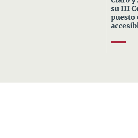
Claro y
su III 
puesto 
accesibl