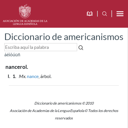
Diccionario de americanismos
á
é
í
ó
ú
ü
ñ
nancerol.
I.
1.
Mx.
nance
, árbol.
Diccionario de americanismos © 2010
Asociación de Academias de la Lengua Española © Todos los derechos
reservados